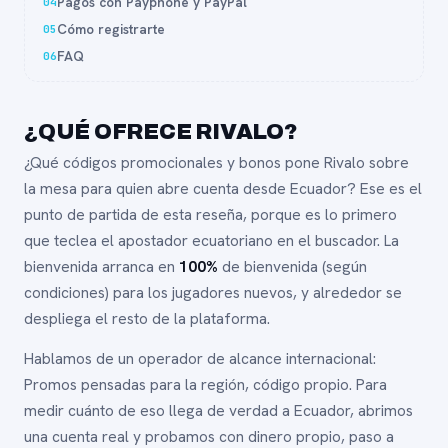
Pagos con Payphone y PayPal
04
Cómo registrarte
05
FAQ
06
¿QUÉ OFRECE RIVALO?
¿Qué códigos promocionales y bonos pone Rivalo sobre
la mesa para quien abre cuenta desde Ecuador? Ese es el
punto de partida de esta reseña, porque es lo primero
que teclea el apostador ecuatoriano en el buscador. La
bienvenida arranca en
100%
de bienvenida (según
condiciones) para los jugadores nuevos, y alrededor se
despliega el resto de la plataforma.
Hablamos de un operador de alcance internacional:
Promos pensadas para la región, código propio. Para
medir cuánto de eso llega de verdad a Ecuador, abrimos
una cuenta real y probamos con dinero propio, paso a