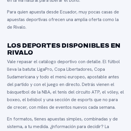
en la vía natural para liberar el bono.
Para quien apuesta desde Ecuador, muy pocas casas de
apuestas deportivas ofrecen una amplia oferta como la
de Rivalo.
LOS DEPORTES DISPONIBLES EN
RIVALO
Vale repasar el catálogo deportivo con detalle. El fútbol
lleva la batuta: LigaPro, Copa Libertadores, Copa
Sudamericana y todo el menú europeo, apostable antes
del partido y con el juego en directo. Detrás vienen el
básquetbol de la NBA, el tenis del circuito ATP, el vóley, el
boxeo, el béisbol y una sección de esports que no para
de crecer, con miles de eventos nuevos cada semana.
En formatos, tienes apuestas simples, combinadas y de
sistema, a tu medida. ¿Información para decidir? La