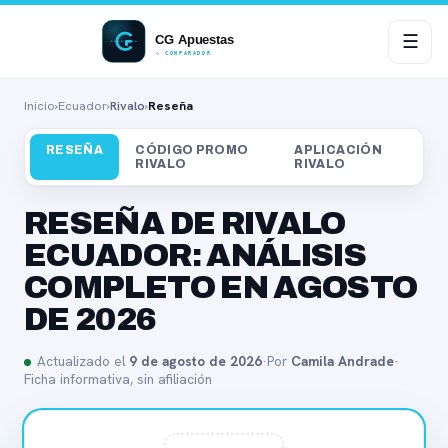
☰
Inicio
›
Ecuador
›
Rivalo
›
Reseña
RESEÑA
CÓDIGO PROMO
APLICACIÓN
RIVALO
RIVALO
RESEÑA DE RIVALO
ECUADOR: ANÁLISIS
COMPLETO EN AGOSTO
DE 2026
Actualizado el
9 de agosto de 2026
·
Por
Camila Andrade
·
Ficha informativa, sin afiliación