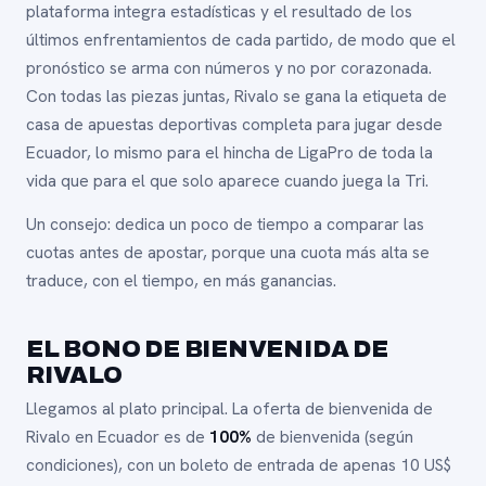
plataforma integra estadísticas y el resultado de los
últimos enfrentamientos de cada partido, de modo que el
pronóstico se arma con números y no por corazonada.
Con todas las piezas juntas, Rivalo se gana la etiqueta de
casa de apuestas deportivas completa para jugar desde
Ecuador, lo mismo para el hincha de LigaPro de toda la
vida que para el que solo aparece cuando juega la Tri.
Un consejo: dedica un poco de tiempo a comparar las
cuotas antes de apostar, porque una cuota más alta se
traduce, con el tiempo, en más ganancias.
EL BONO DE BIENVENIDA DE
RIVALO
Llegamos al plato principal. La oferta de bienvenida de
Rivalo en Ecuador es de
100%
de bienvenida (según
condiciones), con un boleto de entrada de apenas 10 US$