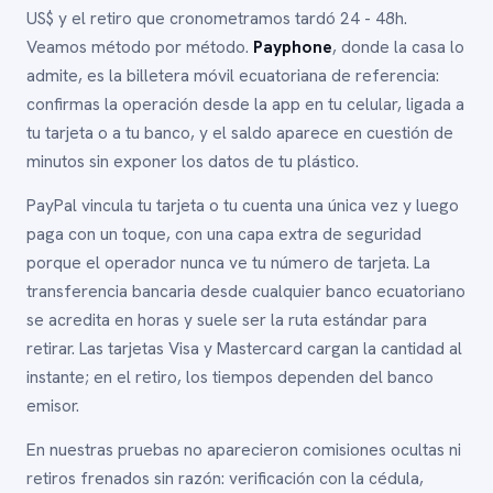
US$ y el retiro que cronometramos tardó 24 - 48h.
Veamos método por método.
Payphone
, donde la casa lo
admite, es la billetera móvil ecuatoriana de referencia:
confirmas la operación desde la app en tu celular, ligada a
tu tarjeta o a tu banco, y el saldo aparece en cuestión de
minutos sin exponer los datos de tu plástico.
PayPal vincula tu tarjeta o tu cuenta una única vez y luego
paga con un toque, con una capa extra de seguridad
porque el operador nunca ve tu número de tarjeta. La
transferencia bancaria desde cualquier banco ecuatoriano
se acredita en horas y suele ser la ruta estándar para
retirar. Las tarjetas Visa y Mastercard cargan la cantidad al
instante; en el retiro, los tiempos dependen del banco
emisor.
En nuestras pruebas no aparecieron comisiones ocultas ni
retiros frenados sin razón: verificación con la cédula,