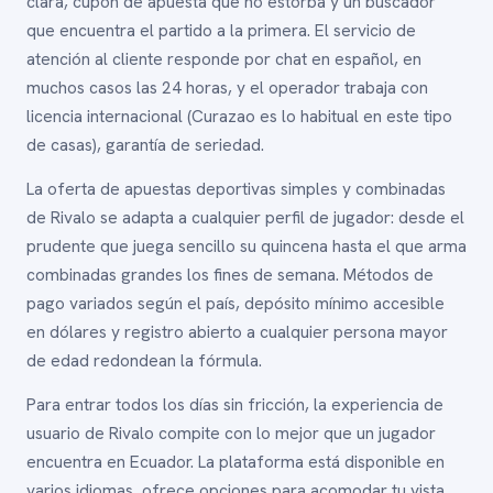
clara, cupón de apuesta que no estorba y un buscador
que encuentra el partido a la primera. El servicio de
atención al cliente responde por chat en español, en
muchos casos las 24 horas, y el operador trabaja con
licencia internacional (Curazao es lo habitual en este tipo
de casas), garantía de seriedad.
La oferta de apuestas deportivas simples y combinadas
de Rivalo se adapta a cualquier perfil de jugador: desde el
prudente que juega sencillo su quincena hasta el que arma
combinadas grandes los fines de semana. Métodos de
pago variados según el país, depósito mínimo accesible
en dólares y registro abierto a cualquier persona mayor
de edad redondean la fórmula.
Para entrar todos los días sin fricción, la experiencia de
usuario de Rivalo compite con lo mejor que un jugador
encuentra en Ecuador. La plataforma está disponible en
varios idiomas, ofrece opciones para acomodar tu vista