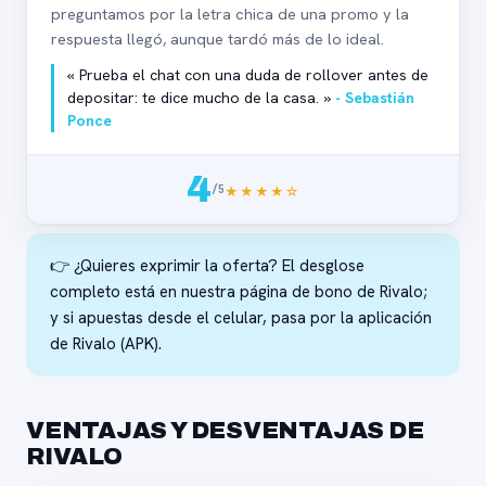
preguntamos por la letra chica de una promo y la
respuesta llegó, aunque tardó más de lo ideal.
« Prueba el chat con una duda de rollover antes de
depositar: te dice mucho de la casa. »
- Sebastián
Ponce
4
/5
★★★★☆
👉 ¿Quieres exprimir la oferta? El desglose
completo está en nuestra
página de bono de Rivalo
;
y si apuestas desde el celular, pasa por la
aplicación
de Rivalo (APK)
.
VENTAJAS Y DESVENTAJAS DE
RIVALO