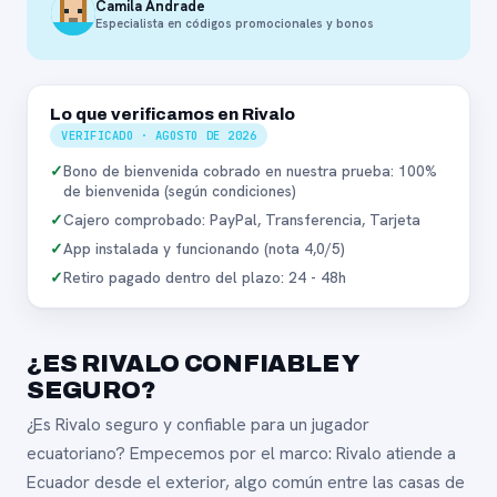
Camila Andrade
Especialista en códigos promocionales y bonos
Lo que verificamos en Rivalo
VERIFICADO · AGOSTO DE 2026
✓
Bono de bienvenida cobrado en nuestra prueba: 100%
de bienvenida (según condiciones)
✓
Cajero comprobado: PayPal, Transferencia, Tarjeta
✓
App instalada y funcionando (nota 4,0/5)
✓
Retiro pagado dentro del plazo: 24 - 48h
¿ES RIVALO CONFIABLE Y
SEGURO?
¿Es Rivalo seguro y confiable para un jugador
ecuatoriano? Empecemos por el marco: Rivalo atiende a
Ecuador desde el exterior, algo común entre las casas de