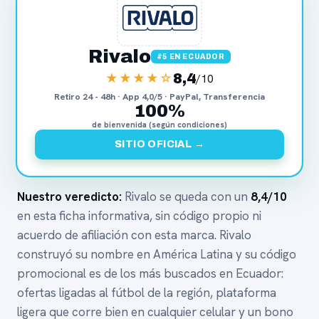
Rivalo
#5 EN ECUADOR
★★★★☆
8,4
/10
Retiro 24 - 48h · App 4,0/5 · PayPal, Transferencia
100%
de bienvenida (según condiciones)
SITIO OFICIAL →
Nuestro veredicto:
Rivalo se queda con un
8,4/10
en esta ficha informativa, sin código propio ni
acuerdo de afiliación con esta marca. Rivalo
construyó su nombre en América Latina y su código
promocional es de los más buscados en Ecuador:
ofertas ligadas al fútbol de la región, plataforma
ligera que corre bien en cualquier celular y un bono