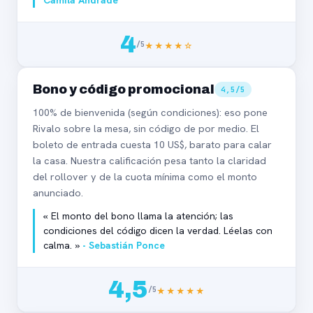
Camila Andrade
4
/5
★★★★☆
Bono y código promocional
4,5/5
100% de bienvenida (según condiciones): eso pone
Rivalo sobre la mesa, sin código de por medio. El
boleto de entrada cuesta 10 US$, barato para calar
la casa. Nuestra calificación pesa tanto la claridad
del rollover y de la cuota mínima como el monto
anunciado.
« El monto del bono llama la atención; las
condiciones del código dicen la verdad. Léelas con
calma. »
- Sebastián Ponce
4,5
/5
★★★★★