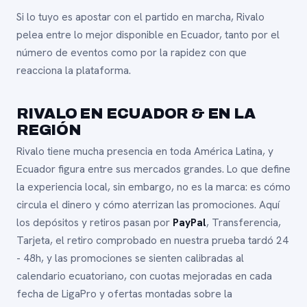
Si lo tuyo es apostar con el partido en marcha, Rivalo
pelea entre lo mejor disponible en Ecuador, tanto por el
número de eventos como por la rapidez con que
reacciona la plataforma.
RIVALO EN ECUADOR & EN LA
REGIÓN
Rivalo tiene mucha presencia en toda América Latina, y
Ecuador figura entre sus mercados grandes. Lo que define
la experiencia local, sin embargo, no es la marca: es cómo
circula el dinero y cómo aterrizan las promociones. Aquí
los depósitos y retiros pasan por
PayPal
, Transferencia,
Tarjeta, el retiro comprobado en nuestra prueba tardó 24
- 48h, y las promociones se sienten calibradas al
calendario ecuatoriano, con cuotas mejoradas en cada
fecha de LigaPro y ofertas montadas sobre la