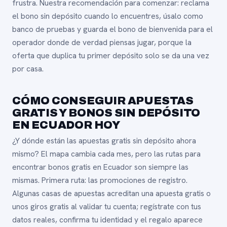
frustra. Nuestra recomendación para comenzar: reclama
el bono sin depósito cuando lo encuentres, úsalo como
banco de pruebas y guarda el bono de bienvenida para el
operador donde de verdad piensas jugar, porque la
oferta que duplica tu primer depósito solo se da una vez
por casa.
CÓMO CONSEGUIR APUESTAS
GRATIS Y BONOS SIN DEPÓSITO
EN ECUADOR HOY
¿Y dónde están las apuestas gratis sin depósito ahora
mismo? El mapa cambia cada mes, pero las rutas para
encontrar bonos gratis en Ecuador son siempre las
mismas. Primera ruta: las promociones de registro.
Algunas casas de apuestas acreditan una apuesta gratis o
unos giros gratis al validar tu cuenta; regístrate con tus
datos reales, confirma tu identidad y el regalo aparece