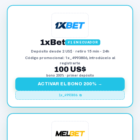
1xBet
#1 EN ECUADOR
Depósito desde 2 US$ · retiro 15 min - 24h
Código promocional:
1x_4993806
, introdúcelo al
registrarte
100 US$
bono 200% · primer depósito
ACTIVAR EL BONO 200% →
1x_4993806
⧉