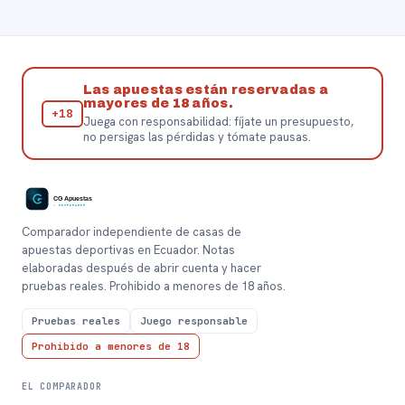
Las apuestas están reservadas a
mayores de 18 años.
+18
Juega con responsabilidad: fíjate un presupuesto,
no persigas las pérdidas y tómate pausas.
Comparador independiente de casas de
apuestas deportivas en Ecuador. Notas
elaboradas después de abrir cuenta y hacer
pruebas reales. Prohibido a menores de 18 años.
Pruebas reales
Juego responsable
Prohibido a menores de 18
EL COMPARADOR