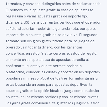
formatos, y conviene distinguirlos antes de reclamar nada.
El primero es la apuesta gratis: la casa de apuestas te
regala una o varias apuestas gratis de importe fijo,
digamos 2 US$, para jugar en los partidos que el operador
señale; si aciertas, recibirás la ganancia neta, porque el
importe de la apuesta gratis no se devuelve. El segundo
formato son los giros gratis: tiradas para los juegos del
operador, sin tocar tu dinero, con las ganancias
convertidas en saldo. Y el tercero es el saldo de regalo:
un monto chico que la casa de apuestas acredita al
confirmar tu cuenta y que te permite probar la
plataforma, conocer las cuotas y apostar en los deportes
populares sin riesgo. ¿Cuál de los tres formatos gana? Si
estás buscando un bono para apuestas deportivas, la
apuesta gratis es la opción ideal: se juega como cualquier
apuesta, en los mismos partidos y con las mismas cuotas.
Los giros gratis convienen si te gustan los juegos; el saldo