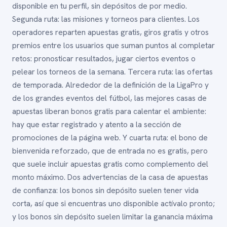
disponible en tu perfil, sin depósitos de por medio.
Segunda ruta: las misiones y torneos para clientes. Los
operadores reparten apuestas gratis, giros gratis y otros
premios entre los usuarios que suman puntos al completar
retos: pronosticar resultados, jugar ciertos eventos o
pelear los torneos de la semana. Tercera ruta: las ofertas
de temporada. Alrededor de la definición de la LigaPro y
de los grandes eventos del fútbol, las mejores casas de
apuestas liberan bonos gratis para calentar el ambiente:
hay que estar registrado y atento a la sección de
promociones de la página web. Y cuarta ruta: el bono de
bienvenida reforzado, que de entrada no es gratis, pero
que suele incluir apuestas gratis como complemento del
monto máximo. Dos advertencias de la casa de apuestas
de confianza: los bonos sin depósito suelen tener vida
corta, así que si encuentras uno disponible actívalo pronto;
y los bonos sin depósito suelen limitar la ganancia máxima