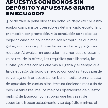
APUESTAS CON BONOS SIN
DEPÓSITO Y APUESTAS GRATIS
EN ECUADOR
¿Dónde vale la pena buscar un bono sin depósito? Nuestro
equipo compara los operadores del mercado ecuatoriano
promoción por promoción, y la conclusión se repite: las
mejores casas de apuestas no son siempre las que más
gritan, sino las que publican términos claros y pagan sin
regatear. Al evaluar un operador miramos cuatro cosas: el
valor real de la oferta, los requisitos para liberarla, las
cuotas y cuotas con los que vas a jugarla y el tiempo que
tarda el pago. Un bono generoso con cuotas flacos pierde
su ventaja en tres apuestas; un bono mediano en una casa
de apuestas de cuotas altas termina rindiendo más a fin de
mes. La tabla resume los mejores operadores de nuestro
ranking de Ecuador, con el bono que las casas de
apuestas ofrecen actualmente y su depósito mínimo; el