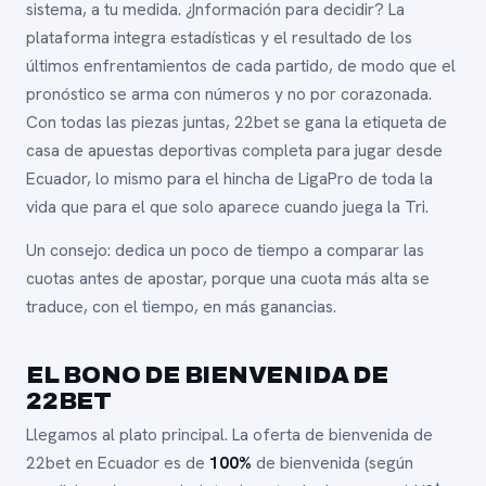
sistema, a tu medida. ¿Información para decidir? La
plataforma integra estadísticas y el resultado de los
últimos enfrentamientos de cada partido, de modo que el
pronóstico se arma con números y no por corazonada.
Con todas las piezas juntas, 22bet se gana la etiqueta de
casa de apuestas deportivas completa para jugar desde
Ecuador, lo mismo para el hincha de LigaPro de toda la
vida que para el que solo aparece cuando juega la Tri.
Un consejo: dedica un poco de tiempo a comparar las
cuotas antes de apostar, porque una cuota más alta se
traduce, con el tiempo, en más ganancias.
EL BONO DE BIENVENIDA DE
22BET
Llegamos al plato principal. La oferta de bienvenida de
22bet en Ecuador es de
100%
de bienvenida (según