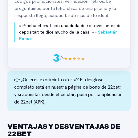
códigos promocionales, verificación, retiros. Le
preguntamos por la letra chica de una promo y la
respuesta llegó, aunque tardó más de lo ideal.
« Prueba el chat con una duda de rollover antes de
depositar: te dice mucho de la casa. »
- Sebastián
Ponce
3
/5
★★★☆☆
👉 ¿Quieres exprimir la oferta? El desglose
completo está en nuestra
página de bono de 22bet
;
y si apuestas desde el celular, pasa por la
aplicación
de 22bet (APK)
.
VENTAJAS Y DESVENTAJAS DE
22BET