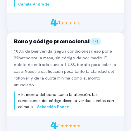
Camila Andrade
4
/5
★★★★☆
Bono y código promocional
4/5
100% de bienvenida (según condiciones): eso pone
22bet sobre la mesa, sin código de por medio. El
boleto de entrada cuesta 1 US$, barato para calar la
casa. Nuestra calificación pesa tanto la claridad del
rollover y de la cuota mínima como el monto
anunciado.
« El monto del bono llama la atención; las
condiciones del código dicen la verdad. Léelas con
calma. »
- Sebastián Ponce
4
/5
★★★★☆