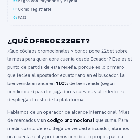
Pagos con Payphone y PayPal
04
Cómo registrarte
05
FAQ
06
¿QUÉ OFRECE 22BET?
¿Qué códigos promocionales y bonos pone 22bet sobre
la mesa para quien abre cuenta desde Ecuador? Ese es el
punto de partida de esta reseña, porque es lo primero
que teclea el apostador ecuatoriano en el buscador. La
bienvenida arranca en
100%
de bienvenida (según
condiciones) para los jugadores nuevos, y alrededor se
despliega el resto de la plataforma.
Hablamos de un operador de alcance internacional: Miles
de mercados y un
código promocional
que suma. Para
medir cuánto de eso llega de verdad a Ecuador, abrimos
una cuenta real y probamos con dinero propio, paso a