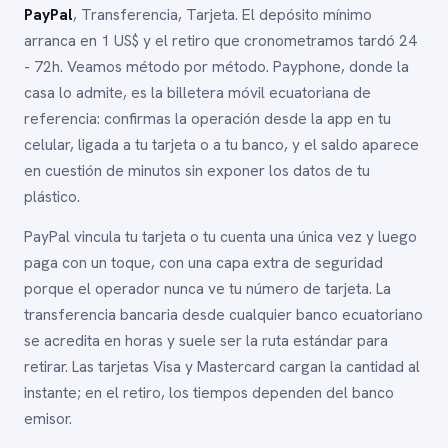
PayPal
, Transferencia, Tarjeta. El depósito mínimo
arranca en 1 US$ y el retiro que cronometramos tardó 24
- 72h. Veamos método por método. Payphone, donde la
casa lo admite, es la billetera móvil ecuatoriana de
referencia: confirmas la operación desde la app en tu
celular, ligada a tu tarjeta o a tu banco, y el saldo aparece
en cuestión de minutos sin exponer los datos de tu
plástico.
PayPal vincula tu tarjeta o tu cuenta una única vez y luego
paga con un toque, con una capa extra de seguridad
porque el operador nunca ve tu número de tarjeta. La
transferencia bancaria desde cualquier banco ecuatoriano
se acredita en horas y suele ser la ruta estándar para
retirar. Las tarjetas Visa y Mastercard cargan la cantidad al
instante; en el retiro, los tiempos dependen del banco
emisor.