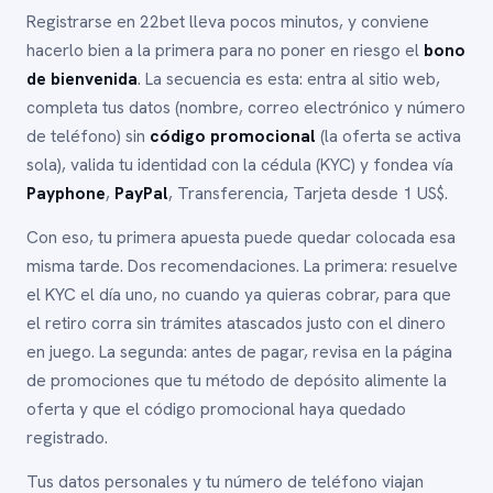
Registrarse en 22bet lleva pocos minutos, y conviene
hacerlo bien a la primera para no poner en riesgo el
bono
de bienvenida
. La secuencia es esta: entra al sitio web,
completa tus datos (nombre, correo electrónico y número
de teléfono) sin
código promocional
(la oferta se activa
sola), valida tu identidad con la cédula (KYC) y fondea vía
Payphone
,
PayPal
, Transferencia, Tarjeta desde 1 US$.
Con eso, tu primera apuesta puede quedar colocada esa
misma tarde. Dos recomendaciones. La primera: resuelve
el KYC el día uno, no cuando ya quieras cobrar, para que
el retiro corra sin trámites atascados justo con el dinero
en juego. La segunda: antes de pagar, revisa en la página
de promociones que tu método de depósito alimente la
oferta y que el código promocional haya quedado
registrado.
Tus datos personales y tu número de teléfono viajan