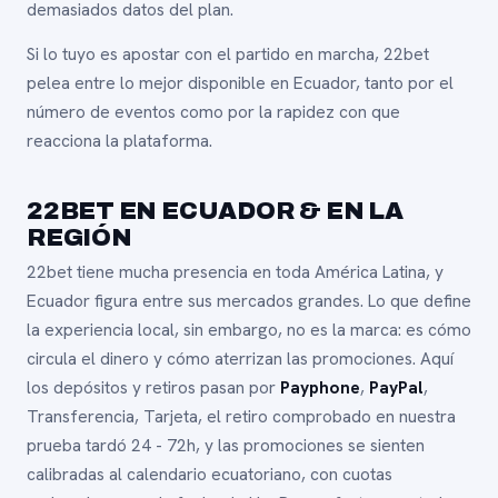
demasiados datos del plan.
Si lo tuyo es apostar con el partido en marcha, 22bet
pelea entre lo mejor disponible en Ecuador, tanto por el
número de eventos como por la rapidez con que
reacciona la plataforma.
22BET EN ECUADOR & EN LA
REGIÓN
22bet tiene mucha presencia en toda América Latina, y
Ecuador figura entre sus mercados grandes. Lo que define
la experiencia local, sin embargo, no es la marca: es cómo
circula el dinero y cómo aterrizan las promociones. Aquí
los depósitos y retiros pasan por
Payphone
,
PayPal
,
Transferencia, Tarjeta, el retiro comprobado en nuestra
prueba tardó 24 - 72h, y las promociones se sienten
calibradas al calendario ecuatoriano, con cuotas