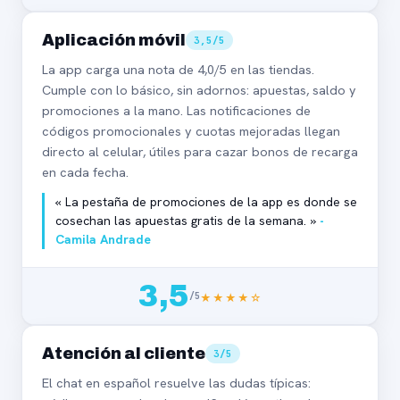
Aplicación móvil
3,5/5
La app carga una nota de 4,0/5 en las tiendas.
Cumple con lo básico, sin adornos: apuestas, saldo y
promociones a la mano. Las notificaciones de
códigos promocionales y cuotas mejoradas llegan
directo al celular, útiles para cazar bonos de recarga
en cada fecha.
« La pestaña de promociones de la app es donde se
cosechan las apuestas gratis de la semana. »
-
Camila Andrade
3,5
/5
★★★★☆
Atención al cliente
3/5
El chat en español resuelve las dudas típicas: