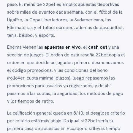
paso. El menú de 22bet es amplio: apuestas deportivas
sobre miles de eventos cada semana, con el fútbol de la
LigaPro, la Copa Libertadores, la Sudamericana, las
Eliminatorias y el fútbol europeo, además de básquetbol,
tenis, béisbol y esports.
Encima vienen las
apuestas en vivo
, el
cash out
y una
sección de juegos. El orden de esta reseña 22bet copia el
orden en que decide un jugador: primero desmenuzamos
el código promocional y las condiciones del bono
(rollover, cuota mínima, plazos), luego repasamos las
promociones para usuarios ya registrados, y de ahí
pasamos a las cuotas, la seguridad, los métodos de pago
y los tiempos de retiro.
La calificación general queda en 8/10; el desglose criterio
por criterio está más abajo. Da igual si 22bet sería tu
primera casa de apuestas en Ecuador o si llevas tiempo