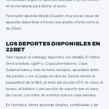
en la vía natural para liberar el bono.
Para quien apuesta desde Ecuador, muy pocas casas de
apuestas deportivas ofrecen una amplia oferta como la
de 22bet.
LOS DEPORTES DISPONIBLES EN
22BET
Vale repasar el catálogo deportivo con detalle. El fútbol
lleva la batuta: LigaPro, Copa Libertadores, Copa
Sudamericana y todo el menú europeo, apostable antes
del partido y con el juego en directo. Detrás vienen el
básquetbol de la NBA, el tenis del circuito ATP, el vóley, el
boxeo, el béisbol y una sección de esports que no para
de crecer, con miles de eventos nuevos cada semana.
En formatos, tienes apuestas simples, combinadas y de